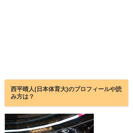
西平晴人(日本体育大)のプロフィールや読
み方は？