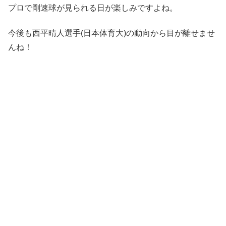
プロで剛速球が見られる日が楽しみですよね。
今後も西平晴人選手(日本体育大)の動向から目が離せませ
んね！