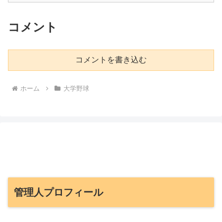
コメント
コメントを書き込む
ホーム
大学野球
管理人プロフィール