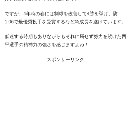
ですが、4年時の春には制球を改善して4勝を挙げ、防
1.06で最優秀投手を受賞するなど急成長を遂げています。
低迷する時期もありながらもそれに屈せず努力を続けた西
平選手の精神力の強さを感じますよね！
スポンサーリンク