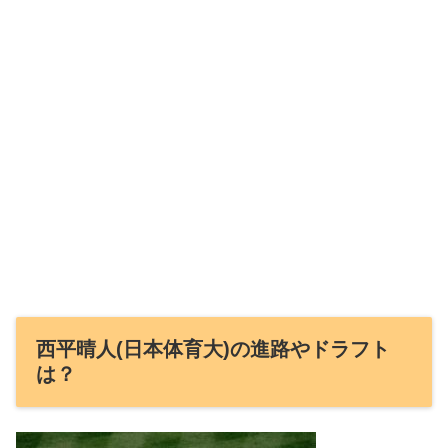
西平晴人(日本体育大)の進路やドラフト
は？