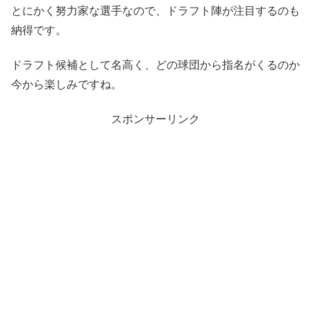
とにかく努力家な選手なので、ドラフト陣が注目するのも
納得です。
ドラフト候補として名高く、どの球団から指名がくるのか
今から楽しみですね。
スポンサーリンク