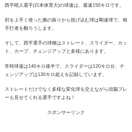
西平晴人選手(日本体育大)の球速は、最速150キロです。
肘を上手く使った腕の振りから投げ込む球は剛速球で、相
手打者を翻ろうします。
そして、西平選手の球種はストレート、スライダー、カッ
ト、カーブ、チェンジアップと多様にあります。
常時球速は140キロ後半で、スライダーは120キロ台、チ
ェンジアップは130キロ超えを記録しています。
ストレートだけでなく多様な変化球を交えながら頭脳プレ
ーも見せてくれる選手ですよね！
スポンサーリンク