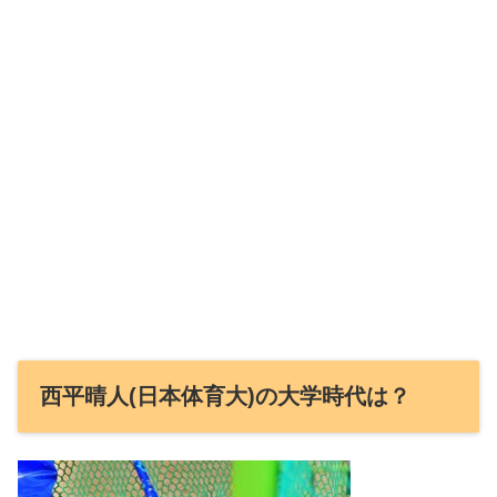
西平晴人(日本体育大)の大学時代は？