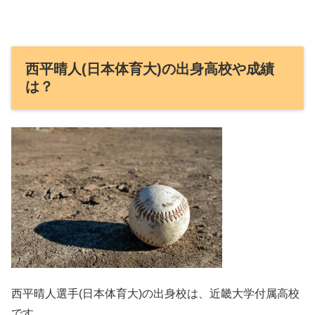
西平晴人(日本体育大)の出身高校や成績
は？
西平晴人選手(日本体育大)の出身校は、近畿大学付属高校
です。