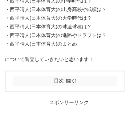
・西平晴人(日本体育大)の中学時代は？
・西平晴人(日本体育大)の出身高校や成績は？
・西平晴人(日本体育大)の大学時代は？
・西平晴人(日本体育大)の球速球種は？
・西平晴人(日本体育大)の進路やドラフトは？
・西平晴人(日本体育大)のまとめ
について調査していきたいと思います！
目次
スポンサーリンク