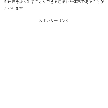
剛速球を繰り出すことができる恵まれた体格であることが
わかります！
スポンサーリンク