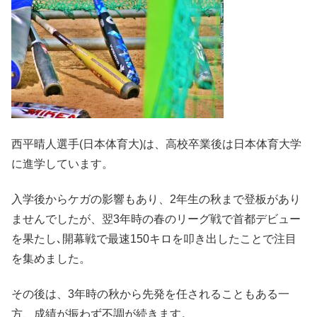
西平晴人選手(日本体育大)は、高校卒業後は日本体育大学
に進学しています。
入学後からケガの影響もあり、2年生の秋まで登板があり
ませんでしたが、翌3年時の春のリーグ戦で首都デビュー
を果たし､開幕戦で最速150キロを叩き出したことで注目
を集めました。
その後は、3年時の秋から先発を任されることもある一
方、成績が振わず不調が続きます。