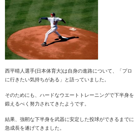
西平晴人選手(日本体育大)は自身の進路について、「プロ
に行きたい気持ちがある」と語っていました。
そのためにも、ハードなウエートトレーニングで下半身を
鍛えるべく努力されてきたようです。
結果、強靭な下半身を武器に安定した投球ができるまでに
急成長を遂げてきました。