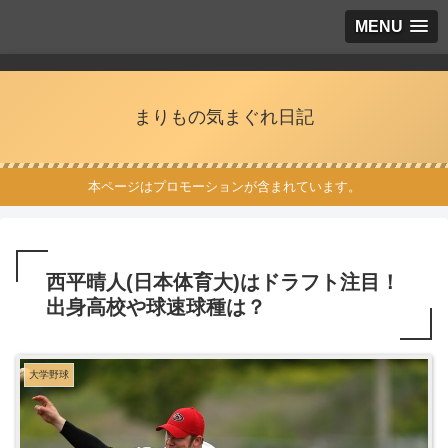
MENU
まりもの気まぐれ日記
本ページはプロモーションが含まれています。
西平晴人(日本体育大)はドラフト注目！
出身高校や球速球種は？
大学野球