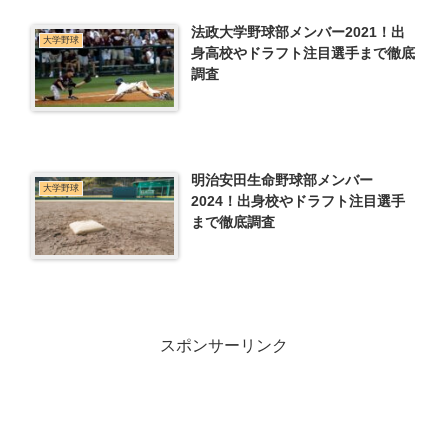
法政大学野球部メンバー2021！出
大学野球
身高校やドラフト注目選手まで徹底
調査
明治安田生命野球部メンバー
大学野球
2024！出身校やドラフト注目選手
まで徹底調査
スポンサーリンク