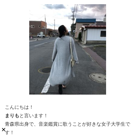
こんにちは！
まりも
と言います！
青森県出身で、音楽鑑賞に歌うことが好きな女子大学生で
す！