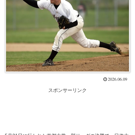
2026.06.09
スポンサーリンク