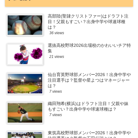
高部陸(聖隷クリストファー)はドラフト注
目！父親もすごい？出身中学や球速球種
は？
36 views
選抜高校野球2026出場校のかわいいチア特
集
21 views
仙台育英野球部メンバー2026！出身中学や
注目選手は？監督や星よつはマネージャー
は？
7 views
織田翔希(横浜)はドラフト注目！父親や妹
もすごい？出身中学や球速球種は？
7 views
東筑高校野球部メンバー2026！出身中学や