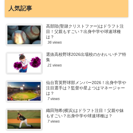
人気記事
高部陸(聖隷クリストファー)はドラフト注
目！父親もすごい？出身中学や球速球種
は？
36 views
選抜高校野球2026出場校のかわいいチア特
集
21 views
仙台育英野球部メンバー2026！出身中学や
注目選手は？監督や星よつはマネージャー
は？
7 views
織田翔希(横浜)はドラフト注目！父親や妹
もすごい？出身中学や球速球種は？
7 views