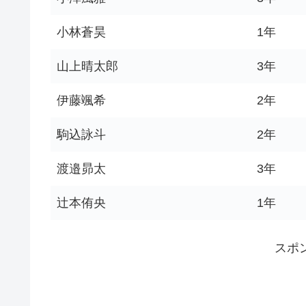
小林蒼昊
1年
山上晴太郎
3年
伊藤颯希
2年
駒込詠斗
2年
渡邉昴太
3年
辻本侑央
1年
スポ