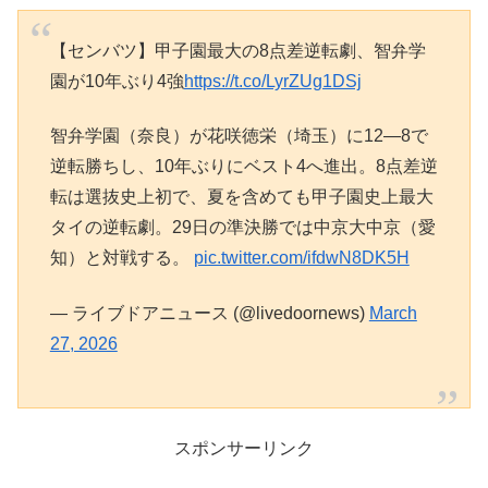
【センバツ】甲子園最大の8点差逆転劇、智弁学
園が10年ぶり4強
https://t.co/LyrZUg1DSj
智弁学園（奈良）が花咲徳栄（埼玉）に12―8で
逆転勝ちし、10年ぶりにベスト4へ進出。8点差逆
転は選抜史上初で、夏を含めても甲子園史上最大
タイの逆転劇。29日の準決勝では中京大中京（愛
知）と対戦する。
pic.twitter.com/ifdwN8DK5H
— ライブドアニュース (@livedoornews)
March
27, 2026
スポンサーリンク