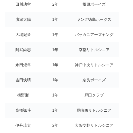
田川璃空
2年
橿原ボーイズ
廣瀬太陽
1年
ヤング徳島ホークス
大場紀音
1年
バッカニアーズヤング
阿武尚志
1年
京都リトルシニア
永田煌隼
1年
神戸中央リトルシニア
吉田快晴
1年
奈良ボーイズ
横野漸
1年
戸田クラブ
高橋颯斗
1年
尼崎西リトルシニア
伊丹琉太
2年
大阪交野リトルシニア