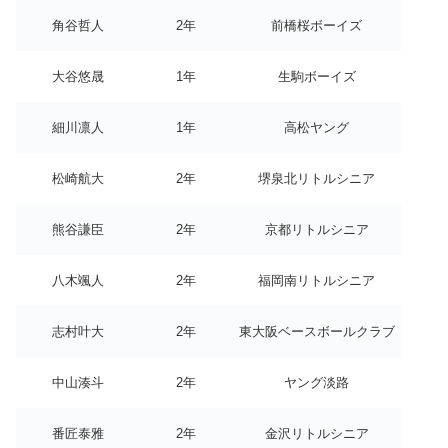
角谷哲人
2年
前橋桜ボーイズ
大谷悠晟
1年
生駒ボーイズ
細川凛人
1年
高松ヤング
松崎航大
2年
堺泉北リトルシニア
熊谷謙臣
2年
京都リトルシニア
八木颯人
2年
福岡南リトルシニア
志村叶大
2年
東大阪ベースボールクラブ
中山湊斗
2年
ヤング淡路
番匠泰雅
2年
金沢リトルシニア