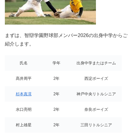
まずは、智辯学園野球部メンバー2026の出身中学からご
紹介します。
氏名
学年
出身中学またはチーム
髙井周平
2年
西淀ボーイズ
杉本真滉
2年
神戸中央リトルシニア
水口亮明
2年
奈良ボーイズ
村上雄星
2年
三田リトルシニア