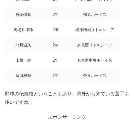
吾郷優真
2年
橿原ボーイズ
馬場井律稀
2年
橿原磯城リトルシニア
北川温久
2年
奈良西リトルシニア
山根一輝
2年
名古屋中央ボーイズ
藤田桜輝
1年
奈良ボーイズ
野球の伝統校ということもあり、県外から来ている選手も
多いですね！
スポンサーリンク