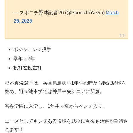
— スポニチ野球記者'26 (@SponichiYakyu)
March
26, 2026
ポジション：投手
学年：2年
投打左投左打
杉本真滉選手は、兵庫県鳥羽小1年生の時から軟式野球を
始め、野々池中学では神戸中央シニアに所属。
智弁学園に入学し、1年生で夏からベンチ入り。
エースとしてキレ味ある投球を武器に今後も活躍が期待さ
れます！