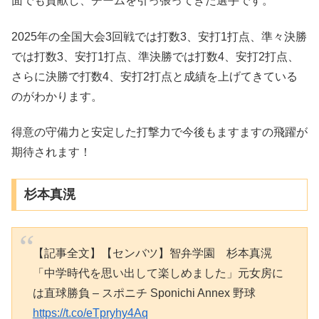
面でも貢献し、チームを引っ張ってきた選手です。
2025年の全国大会3回戦では打数3、安打1打点、準々決勝
では打数3、安打1打点、準決勝では打数4、安打2打点、
さらに決勝で打数4、安打2打点と成績を上げてきている
のがわかります。
得意の守備力と安定した打撃力で今後もますますの飛躍が
期待されます！
杉本真滉
【記事全文】【センバツ】智弁学園 杉本真滉
「中学時代を思い出して楽しめました」元女房に
は直球勝負 – スポニチ Sponichi Annex 野球
https://t.co/eTpryhy4Aq