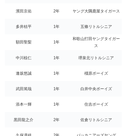
濱田京佑
2年
ヤング大隅鹿屋タイガース
多井桔平
1年
五條リトルシニア
和歌山打田ヤングタイガー
額田聖梨
1年
ス
中川椋仁
1年
堺泉北リトルシニア
逢坂悠誠
1年
橿原ボーイズ
武田篤哉
1年
白井中央ボーイズ
添本一輝
1年
住吉ボーイズ
黒田龍之介
2年
佐倉リトルシニア
久保凛絆
2年
バッカニアーズヤング