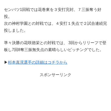
センバツ1回戦では花巻東を３安打完封、７三振奪う好
投。
次の神村学園との対戦では、４安打１失点で２試合連続完
投しました。
準々決勝の花咲徳栄との対戦では、 3回からリリーフで登
板し7回8奪三振無失点の素晴らしいピッチングでした。
▶
杉本真滉選手の詳細はコチラから
スポンサーリンク