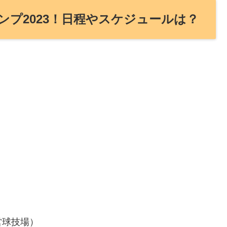
プ2023！日程やスケジュールは？
）
営球技場）