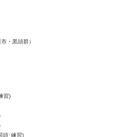
）
護市・黒頭群）
練習)
)
)
(国頭･練習)