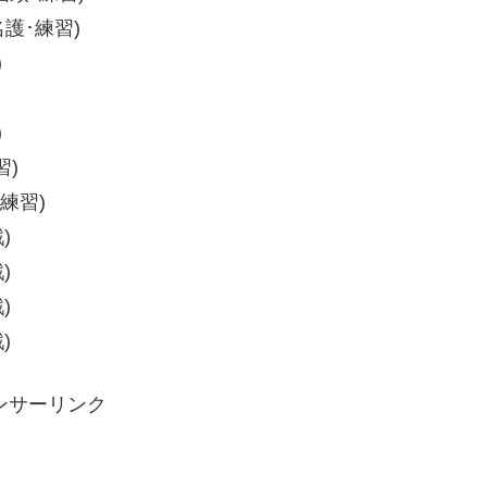
名護･練習)
)
)
習)
･練習)
)
)
)
)
ンサーリンク