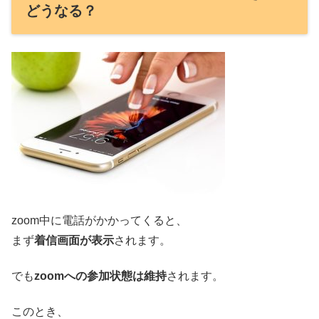
どうなる？
zoom中に電話がかかってくると、
まず
着信画面が表示
されます。
でも
zoomへの参加状態は維持
されます。
このとき、