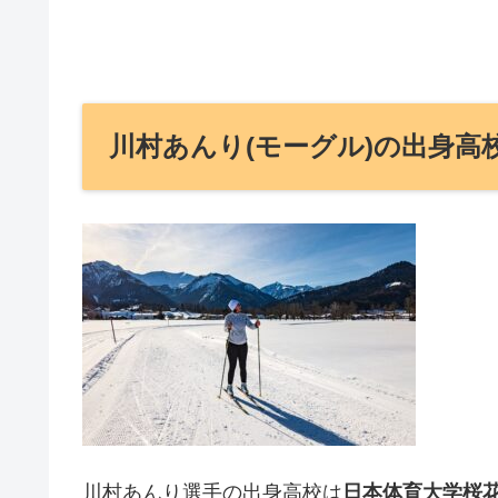
川村あんり(モーグル)の出身高
川村あんり選手の出身高校は
日本体育大学桜