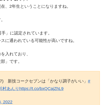
月現在、2年生ということになりますね。
す。
選手」に認定されています。
ースに通われている可能性が高いですね。
力を入れており、
技部」です。
17) 新技コークセブンは「かなり調子がいい」
#
川村あんり
https://t.co/bxQCajZhL9
3, 2022