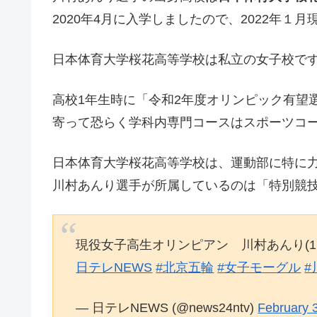
2020年4月に入学しましたので、2022年１
日本体育大学桜花高等学校は私立の女子校で
高校1年生時に「令和2年度オリンピック有望
寄って恐らく学科内専門コースはスポーツコ
日本体育大学桜花高等学校は、運動部に特に
川村あんり選手が所属しているのは「特別競
現役女子高生オリンピアン 川村あんり(
日テレNEWS
#北京五輪
#女子モーグル
#
— 日テレNEWS (@news24ntv)
February 