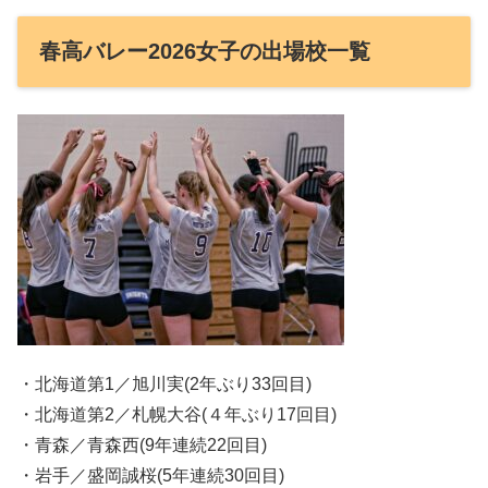
春高バレー2026女子の出場校一覧
・北海道第1／旭川実(2年ぶり33回目)
・北海道第2／札幌大谷(４年ぶり17回目)
・青森／青森西(9年連続22回目)
・岩手／盛岡誠桜(5年連続30回目)