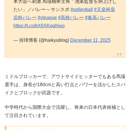
本大会へ刺激 馬場柚希主将「池条監督を胴上げし
たい」／バレー – サンスポ
#volleyball
#天皇杯皇
后杯バレー
#vleague
#高校バレー
#春高バレー
https://t.co/bX6XKpqNwo
— 排球博客 (@haikyublog)
December 11, 2025
ミドルブロッカーで、アウトサイドヒッターでもある馬場
選手は、身長が180cmと高い打点とパワーを活かしたスパ
イクとブロックが武器です。
中学時代から国際大会で活躍し、将来の日本代表候補とし
て注目されています。