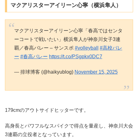
マクアリスターアイリーン心寧（横浜隼人）
マクアリスターアイリーン心寧「春高ではセンタ
ーコートで戦いたい」横浜隼人が神奈川女子3連
覇／春高バレー – サンスポ
#volleyball
#高校バレ
ー
#春高バレー
https://t.co/PSgpkx0DC7
— 排球博客 (@haikyublog)
November 15, 2025
179cmのアウトサイドヒッターです。
高身長とパワフルなスパイクで得点を量産し、神奈川大会
3連覇の立役者となっています。