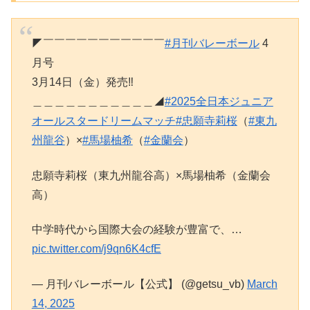
◤￣￣￣￣￣￣￣￣￣￣￣
#月刊バレーボール
4
月号
3月14日（金）発売‼
＿＿＿＿＿＿＿＿＿＿＿◢
#2025全日本ジュニア
オールスタードリームマッチ
#忠願寺莉桜
（
#東九
州龍谷
）×
#馬場柚希
（
#金蘭会
）
忠願寺莉桜（東九州龍谷高）×馬場柚希（金蘭会
高）
中学時代から国際大会の経験が豊富で、…
pic.twitter.com/j9qn6K4cfE
— 月刊バレーボール【公式】 (@getsu_vb)
March
14, 2025