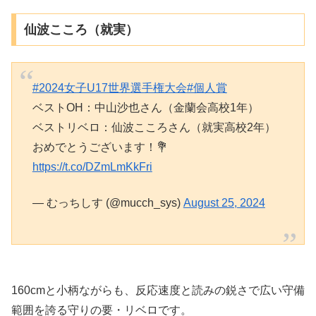
仙波こころ（就実）
#2024女子U17世界選手権大会
#個人賞
ベストOH：中山沙也さん（金蘭会高校1年）
ベストリベロ：仙波こころさん（就実高校2年）
おめでとうございます！💐
https://t.co/DZmLmKkFri
— むっちしす (@mucch_sys)
August 25, 2024
160cmと小柄ながらも、反応速度と読みの鋭さで広い守備
範囲を誇る守りの要・リベロです。