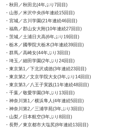
・秋田／秋田北(4年ぶり7回目)
・山形／米沢中央(6年連続15回目)
・宮城／古川学園(21年連続46回目)
・福島／郡山女大附(10年連続27回目)
・茨城／土浦日大高(6年ぶり19回目)
・栃木／國學院大栃木(3年連続39回目)
・群馬／高崎女(44年ぶり3回目)
・埼玉／細田学園(2年ぶり24回目)
・東京第1／下北沢成徳(3年連続23回目)
・東京第2／文京学院大女(3年ぶり14回目)
・東京第3／八王子実践(11年連続48回目)
・千葉／敬愛学園(3年ぶり13回目)
・神奈川第1／横浜隼人(4年連続5回目)
・神奈川第2／三浦学苑(3年ぶり3回目)
・山梨／日本航空(3年ぶり8回目)
・長野／東京都市大塩尻(8年連続13回目)