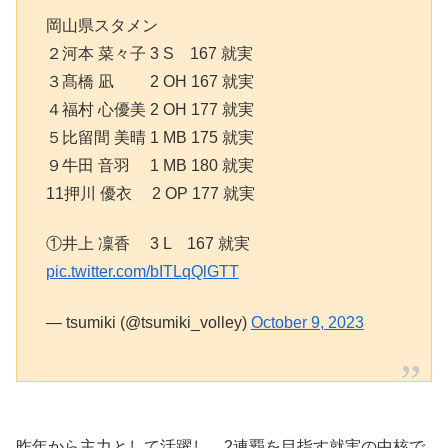
岡山県スタメン
２河本 菜々子 3 S 167 就実
３髙橋 凪 2 OH 167 就実
４福村 心優美 2 OH 177 就実
５比留間 美晴 1 MB 175 就実
９牛田 音羽 1 MB 180 就実
11押川 優衣 2 OP 177 就実
①井上 凜香 3 L 167 就実
pic.twitter.com/bITLqQlGTT
— tsumiki (@tsumiki_volley)
October 9, 2023
昨年から主力として活躍し、2連覇を目指す就実の中核で