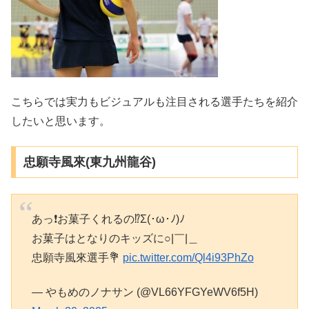
こちらでは実力もビジュアルも注目される選手たちを紹介
したいと思います。
忠願寺風來(東九州龍谷)
あっ❗お菓子くれるの⁉️Σ(･ω･ﾉ)ﾉ
お菓子はとなりのキッズに○|￣|＿
忠願寺風來選手💐
pic.twitter.com/Ql4i93PhZo
— やもめのノナサン (@VL66YFGYeWV6f5H)