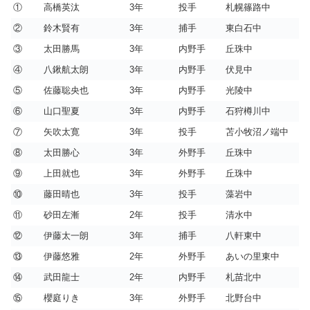
①
高橋英汰
3年
投手
札幌篠路中
②
鈴木賢有
3年
捕手
東白石中
③
太田勝馬
3年
内野手
丘珠中
④
八鍬航太朗
3年
内野手
伏見中
⑤
佐藤聡央也
3年
内野手
光陵中
⑥
山口聖夏
3年
内野手
石狩樽川中
⑦
矢吹太寛
3年
投手
苫小牧沼ノ端中
⑧
太田勝心
3年
外野手
丘珠中
⑨
上田就也
3年
外野手
丘珠中
⑩
藤田晴也
3年
投手
藻岩中
⑪
砂田左漸
2年
投手
清水中
⑫
伊藤太一朗
3年
捕手
八軒東中
⑬
伊藤悠雅
2年
外野手
あいの里東中
⑭
武田龍士
2年
内野手
札苗北中
⑮
櫻庭りき
3年
外野手
北野台中