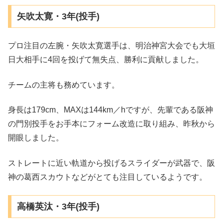
矢吹太寛・3年(投手)
プロ注目の左腕・矢吹太寛選手は、明治神宮大会でも大垣
日大相手に4回を投げて無失点、勝利に貢献しました。
チームの主将も務めています。
身長は179cm、MAXは144km／hですが、先輩である阪神
の門別投手をお手本にフォーム改造に取り組み、昨秋から
開眼しました。
ストレートに近い軌道から投げるスライダーが武器で、阪
神の葛西スカウトなどがとても注目しているようです。
高橋英汰・3年(投手)